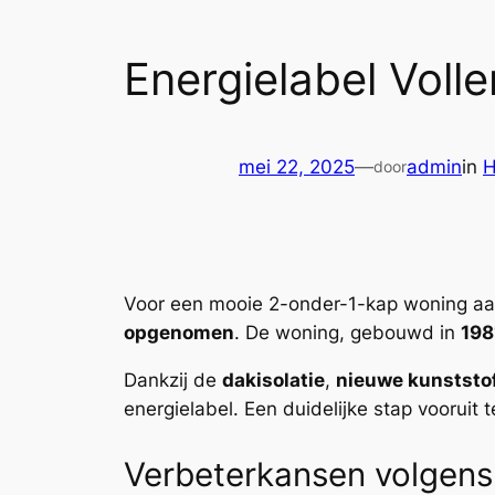
Energielabel Vol
mei 22, 2025
—
admin
in
H
door
Voor een mooie 2-onder-1-kap woning a
opgenomen
. De woning, gebouwd in
198
Dankzij de
dakisolatie
,
nieuwe kunststo
energielabel. Een duidelijke stap vooruit 
Verbeterkansen volgen