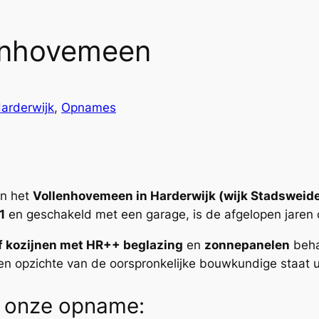
lenhovemeen
arderwijk
, 
Opnames
an het
Vollenhovemeen in Harderwijk (wijk Stadsweid
1
en geschakeld met een garage, is de afgelopen jaren
f kozijnen met HR++ beglazing
en
zonnepanelen
beha
ten opzichte van de oorspronkelijke bouwkundige staat ui
s onze opname: