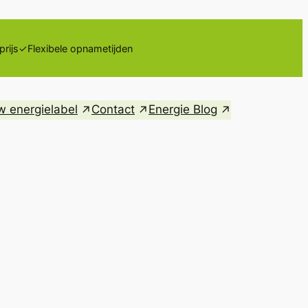
rijs
✓Flexibele opnametijden​
w energielabel
Contact
Energie Blog