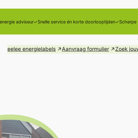
energie adviseur
✓Snelle service én korte doorlooptijden
✓Scherpe p
eelee energielabels
Aanvraag formulier
Zoek jou