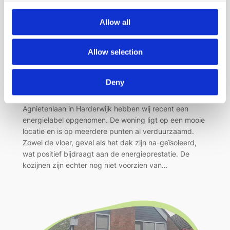
Allow all
Inspectie Agnietenlaan
Allow selection
mei 22, 2025
—
admin
door
Deny
in
Harderwijk
, 
Opnames
Voor een fraaie 2-onder-1-kap woning uit 1966 aan de
Agnietenlaan in Harderwijk hebben wij recent een
energielabel opgenomen. De woning ligt op een mooie
locatie en is op meerdere punten al verduurzaamd.
Zowel de vloer, gevel als het dak zijn na-geïsoleerd,
wat positief bijdraagt aan de energieprestatie. De
kozijnen zijn echter nog niet voorzien van…